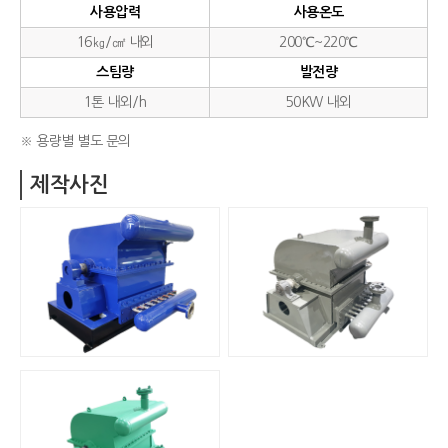
사용압력
사용온도
16㎏/㎠ 내외
200℃~220℃
스팀량
발전량
1톤 내외/h
50KW 내외
※ 용량별 별도 문의
제작사진