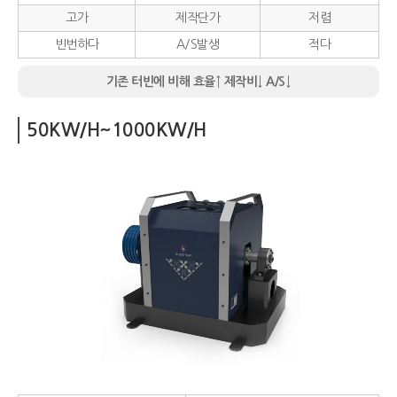
고가
제작단가
저렴
빈번하다
A/S발생
적다
기존 터빈에 비해 효율↑ 제작비↓ A/S↓
50KW/H~1000KW/H