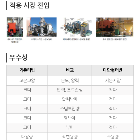
적용 시장 진입
우수성
기존터빈
비교
다단형터빈
고온고압
온도, 압력
저온저압
크다
압력, 온도손실
적다
크다
압력낙차
적다
크다
스팀투입량
적다
크다
열낙차
적다
크다
부피
적다
대용량
적합용량
소용량