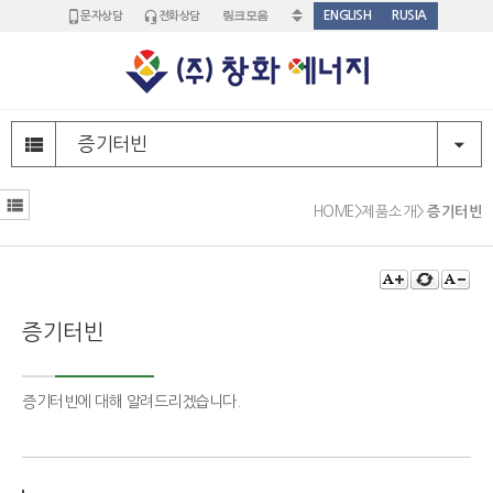
ENGLISH
RUSIA
문자상담
전화상담
주
메
증기터빈
뉴
영
부
역
메
HOME
>
제품소개
>
증기터빈
뉴
영
본
역
문
영
증기터빈
역
증기터빈에 대해 알려드리겠습니다.