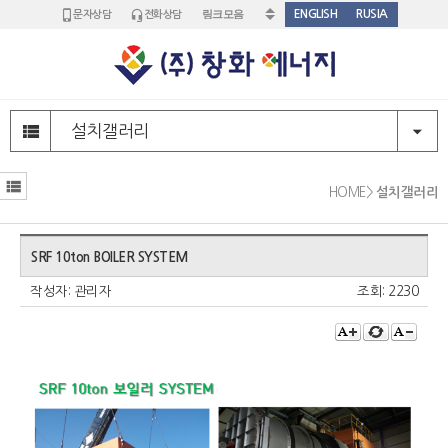
ENGLISH
RUSIA
문자상담
전화상담
주
메
설치갤러리
뉴
영
부
역
메
HOME
>
설치갤러리
뉴
영
본
역
SRF 10ton BOILER SYSTEM
문
영
작성자:
관리자
조회:
2230
역